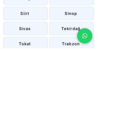
Siirt
Sinop
Sivas
Tekirdağ
Tokat
Trabzon
Tunceli
Uşak
Van
Yalova
Yozgat
Zonguldak
Çanakkale
Çankırı
Çorum
İstanbul
İzmir
Şanlıurfa