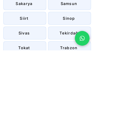
Sakarya
Samsun
Siirt
Sinop
Sivas
Tekirdağ
Tokat
Trabzon
Tunceli
Uşak
Van
Yalova
Yozgat
Zonguldak
Çanakkale
Çankırı
Çorum
İstanbul