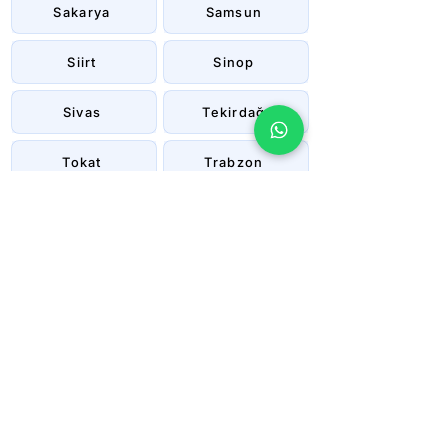
Sakarya
Samsun
Siirt
Sinop
Sivas
Tekirdağ
Tokat
Trabzon
Tunceli
Uşak
Van
Yalova
Yozgat
Zonguldak
Çanakkale
Çankırı
Çorum
İstanbul