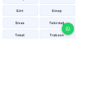
Siirt
Sinop
Sivas
Tekirdağ
Tokat
Trabzon
Tunceli
Uşak
Van
Yalova
Yozgat
Zonguldak
Çanakkale
Çankırı
Çorum
İstanbul
İzmir
Şanlıurfa