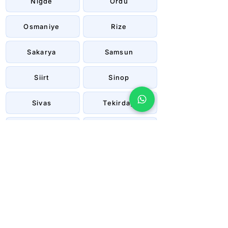
Niğde
Ordu
Osmaniye
Rize
Sakarya
Samsun
Siirt
Sinop
Sivas
Tekirdağ
Tokat
Trabzon
Tunceli
Uşak
Van
Yalova
Yozgat
Zonguldak