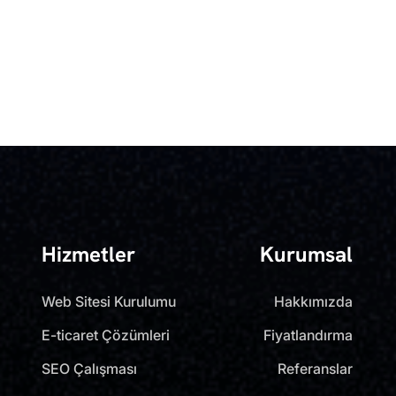
Hizmetler
Kurumsal
Web Sitesi Kurulumu
Hakkımızda
E-ticaret Çözümleri
Fiyatlandırma
SEO Çalışması
Referanslar