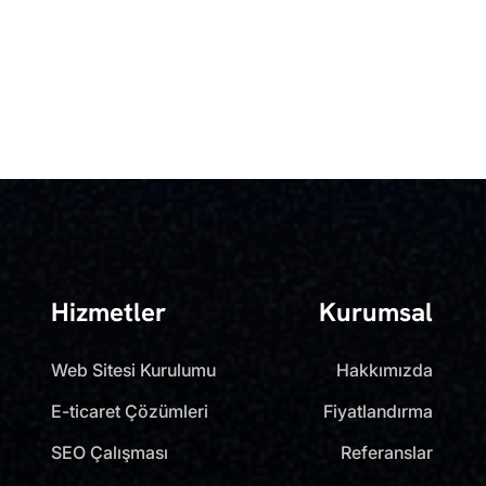
Hizmetler
Kurumsal
Web Sitesi Kurulumu
Hakkımızda
E-ticaret Çözümleri
Fiyatlandırma
SEO Çalışması
Referanslar