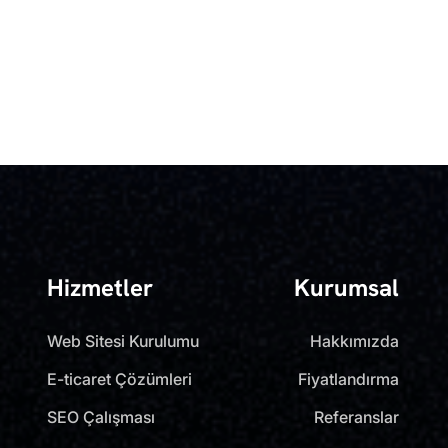
Hizmetler
Kurumsal
Web Sitesi Kurulumu
Hakkımızda
E-ticaret Çözümleri
Fiyatlandırma
SEO Çalışması
Referanslar