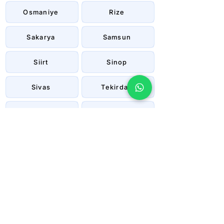
Osmaniye
Rize
Sakarya
Samsun
Siirt
Sinop
Sivas
Tekirdağ
Tokat
Trabzon
Tunceli
Uşak
Van
Yalova
Yozgat
Zonguldak
Çanakkale
Çankırı