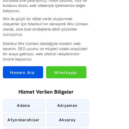
dünyada öne çıkarıyoruz; mobil uyumlu, hızlı ve
kullanıcı dostu web siteleriyle işletmenize değer
katıyoruz.
Wix ile güçlü bir dijital varlık oluşturmak
isteyenler için İstanbul'nın deneyimli Wix Uzmanı
olarak, size özel stratejilerle etkili çözümler
sunuyoruz.
İstanbul Wix Uzmanı desteğiyle modern web
tasarım, SEO uyumu ve müşteri odaklı arayüzleri
bir araya getiriyor, web sitenizi rakiplerinizin
önüne taşıyoruz.
Hemen Ara
Whatsapp
Hizmet Verilen Bölgeler
Adana
Adıyaman
Afyonkarahisar
Aksaray