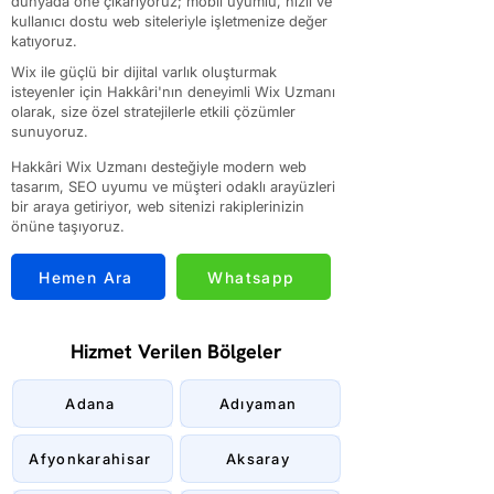
dünyada öne çıkarıyoruz; mobil uyumlu, hızlı ve
kullanıcı dostu web siteleriyle işletmenize değer
katıyoruz.
Wix ile güçlü bir dijital varlık oluşturmak
isteyenler için Hakkâri'nın deneyimli Wix Uzmanı
olarak, size özel stratejilerle etkili çözümler
sunuyoruz.
Hakkâri Wix Uzmanı desteğiyle modern web
tasarım, SEO uyumu ve müşteri odaklı arayüzleri
bir araya getiriyor, web sitenizi rakiplerinizin
önüne taşıyoruz.
Hemen Ara
Whatsapp
Hizmet Verilen Bölgeler
Adana
Adıyaman
Afyonkarahisar
Aksaray