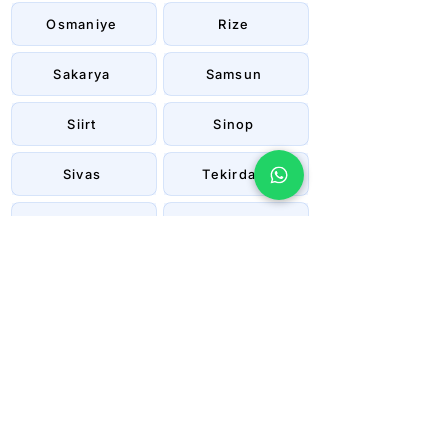
Osmaniye
Rize
Sakarya
Samsun
Siirt
Sinop
Sivas
Tekirdağ
Tokat
Trabzon
Tunceli
Uşak
Van
Yalova
Yozgat
Zonguldak
Çanakkale
Çankırı