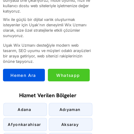
dünyada öne çıkarıyoruz; mobil uyumlu, hızlı ve
kullanıcı dostu web siteleriyle işletmenize değer
katıyoruz.
Wix ile güçlü bir dijital varlık oluşturmak
isteyenler için Uşak'nın deneyimli Wix Uzmanı
olarak, size özel stratejilerle etkili çözümler
sunuyoruz.
Uşak Wix Uzmanı desteğiyle modern web
tasarım, SEO uyumu ve müşteri odaklı arayüzleri
bir araya getiriyor, web sitenizi rakiplerinizin
önüne taşıyoruz.
Hemen Ara
Whatsapp
Hizmet Verilen Bölgeler
Adana
Adıyaman
Afyonkarahisar
Aksaray