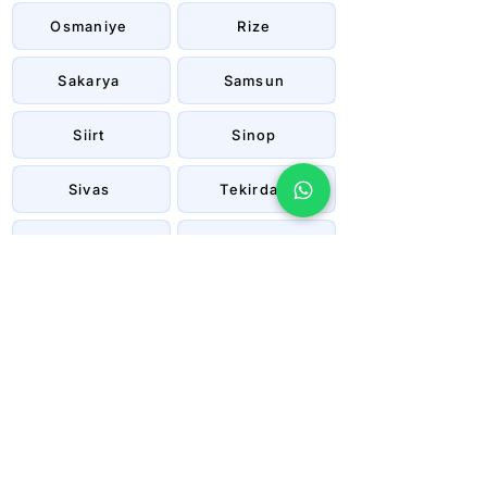
Osmaniye
Rize
Sakarya
Samsun
Siirt
Sinop
Sivas
Tekirdağ
Tokat
Trabzon
Tunceli
Uşak
Van
Yalova
Yozgat
Zonguldak
Çanakkale
Çankırı