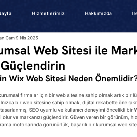
Sayfa
Hizmetlerimiz
Hakkımızda
İl
rhan Çam
9 Nis 2025
msal Web Sitesi ile Mark
e Güçlendirin
çin Wix Web Sitesi Neden Önemlidir
urumsal firmalar için bir web sitesine sahip olmak artık bir lük
alnızca bir web sitesine sahip olmak, dijital rekabette öne çıkm
 tasarlanmış, SEO uyumlu ve kullanıcı deneyimi öncelikli bir 
W
rini olur ve markanızı güçlendirir. Güven veren bir görünüm, hızl
rama motorlarında görünürlük, başarılı bir kurumsal web site