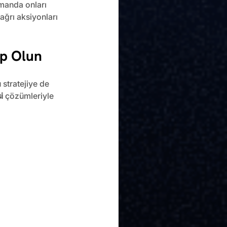
amanda onları 
ağrı aksiyonları 
ip Olun
 stratejiye de 
i
 çözümleriyle 