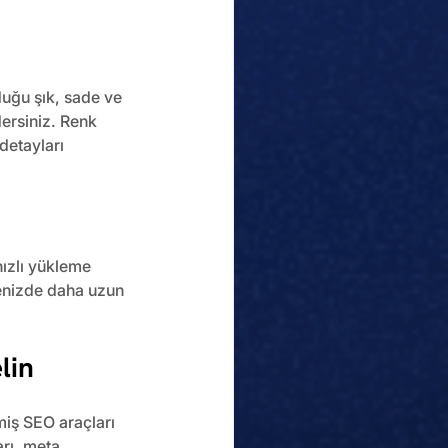
duğu şık, sade ve 
ersiniz. Renk 
detayları 
hızlı yükleme 
tenizde daha uzun 
lin
miş SEO araçları 
rı, meta 