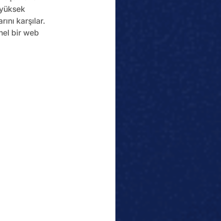
 yüksek 
ını karşılar. 
el bir web 