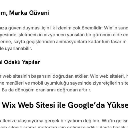
ım, Marka Güveni
ıza güven duyması için ilk izlenim çok önemlidir. Wix’in sun
yesinde işletmenizin vizyonunu yansıtan bir görünüm elde ed
plerine, sayfa geçişlerinden animasyonlara kadar tüm tasarım 
e uyarlanabilir.
i Odaklı Yapılar
r web sitesinin başarısını doğrudan etkiler. Wix web siteleri, 
me menüleri ve mobil uyumluluğu sayesinde ziyaretçilerin si
. Bu da dönüşüm oranlarını doğrudan artırır.
Wix Web Sitesi ile Google’da Yükse
kitlenize ulaşmıyorsa gerçek bir yatırım değildir. Wix’in geliş
b siteniz arama motorları için optimize edilir. Sayfa başlıkla