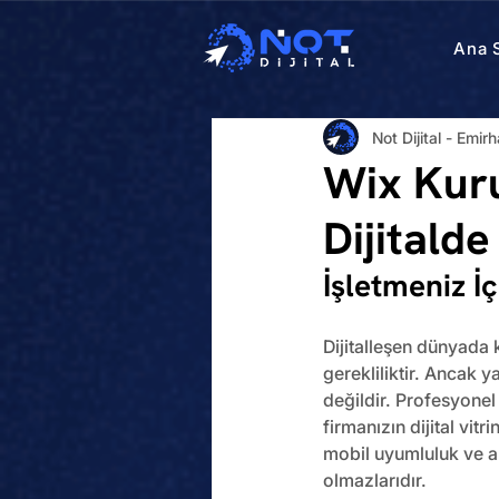
Ana 
Not Dijital - Emi
Wix Kuru
Dijitald
İşletmeniz İ
Dijitalleşen dünyada k
gerekliliktir. Ancak y
değildir. Profesyonel
firmanızın dijital vit
mobil uyumluluk ve a
olmazlarıdır.