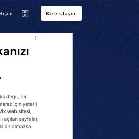
etişim
Bize Ulaşın
anızı
?
s değil, bir 
anız için yeterli 
ix web sitesi
, 
ı açılan sayfalar, 
sinin olmazsa 