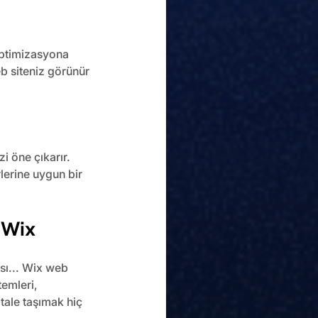
optimizasyona 
b siteniz görünür 
 öne çıkarır. 
lerine uygun bir 
 Wix
ası... Wix web 
emleri, 
itale taşımak hiç 