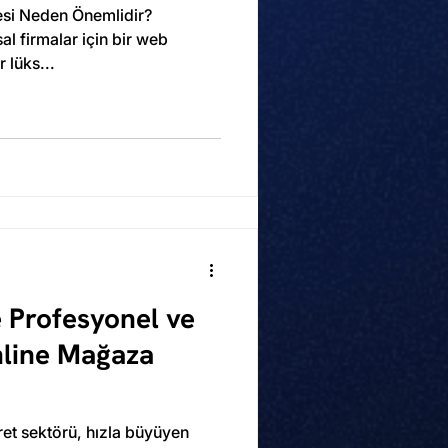
tesi Neden Önemlidir?
l firmalar için bir web
r lüks...
e Profesyonel ve
nline Mağaza
ret sektörü, hızla büyüyen