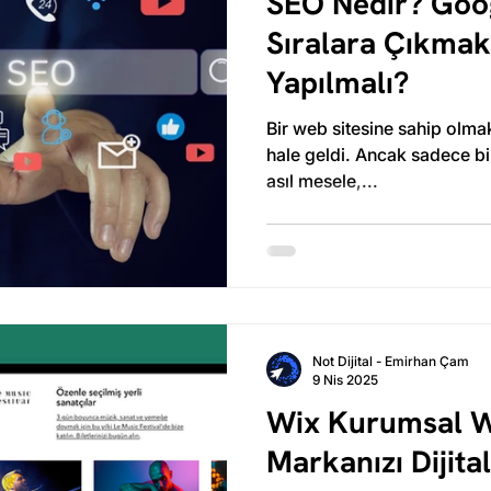
SEO Nedir? Goog
Sıralara Çıkmak
Yapılmalı?
Bir web sitesine sahip olmak
hale geldi. Ancak sadece bi
asıl mesele,...
Not Dijital - Emirhan Çam
9 Nis 2025
Wix Kurumsal We
Markanızı Dijita