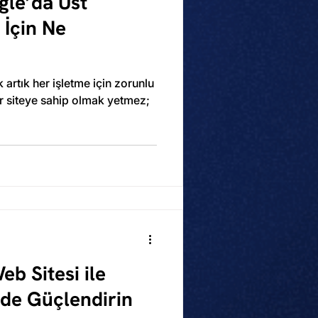
le’da Üst
 İçin Ne
 artık her işletme için zorunlu
r siteye sahip olmak yetmez;
b Sitesi ile
lde Güçlendirin