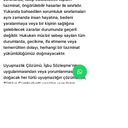
tazminat, öngörülebilir hasarlar ile sınırlıdır. 
Yukarıda bahsedilen sorumluluk sınırlamaları 
aynı zamanda insan hayatına, bedeni 
yaralanmaya veya bir kişinin sağlığına 
gelebilecek zararlar durumunda geçerli 
değildir. Hukuken mücbir sebep sayılan tüm 
durumlarda, gecikme, ifa etmeme veya 
temerrütten dolayı, herhangi bir tazminat 
yükümlülüğümüz doğmayacaktır.
Uyuşmazlık Çözümü: İşbu Sözleşme'nin 
uygulanmasından veya yorumlanmasından 
doğacak her türlü uyuşmazlığın çözümünde, 
Türkiye Cumhuriyeti yasaları uygulanır; 
Adana Adliyesi Mahkemeleri ve İcra Daireleri 
yetkilidir.